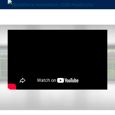
Μετάβαση
στο
περιεχόμενο