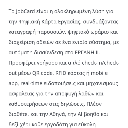
Το JobCard είναι η ολοκληρωμένη λύση για
την Ψηφιακή Κάρτα Εργασίας, συνδυάζοντας
καταγραφή παρουσιών, ψηφιακό ωράριο και
διαχείριση αδειών σε ένα ενιαίο σύστημα, με
αυτόματη διασύνδεση στο ΕΡΓΑΝΗ ΙΙ.
Προσφέρει γρήγορο και απλό check-in/check-
out μέσω QR code, RFID κάρτας ή mobile
app, real-time ειδοποιήσεις και μηχανισμούς
ασφαλείας για την αποφυγή λαθών και
καθυστερήσεων στις δηλώσεις. Πλέον
διαθέτει και την Αθηνά, την AI βοηθό και
δεξί χέρι κάθε εργοδότη για εύκολη