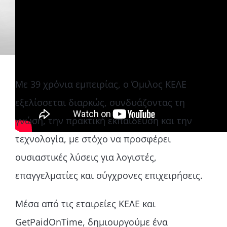
Με 39 χρόνια εμπειρίας, ο Όμιλος ΚΕΛΕ
εξελίσσεται διαρκώς, συνδυάζοντας τη
γνώση, την πρακτική εκπαίδευση και την
τεχνολογία, με στόχο να προσφέρει
ουσιαστικές λύσεις για λογιστές,
επαγγελματίες και σύγχρονες επιχειρήσεις.
Μέσα από τις εταιρείες ΚΕΛΕ και
GetPaidOnTime, δημιουργούμε ένα