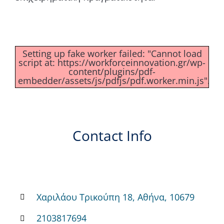
Setting up fake worker failed: "Cannot load
script at: https://workforceinnovation.gr/wp-
content/plugins/pdf-
embedder/assets/js/pdfjs/pdf.worker.min.js".
Contact Info
Χαριλάου Τρικούπη 18, Αθήνα, 10679
2103817694